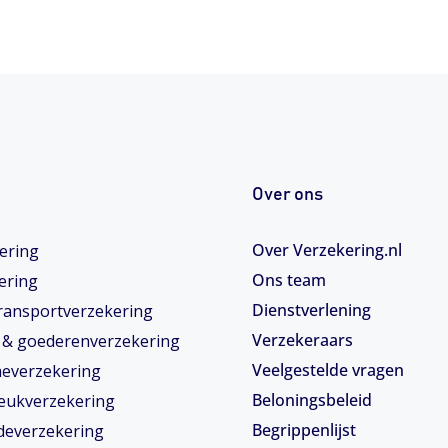
Over ons
Over Verzekering.nl
ering
Ons team
ering
Dienstverlening
ransportverzekering
Verzekeraars
- & goederenverzekering
Veelgestelde vragen
meverzekering
Beloningsbeleid
eukverzekering
Begrippenlijst
deverzekering