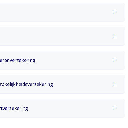
derenverzekering
akelijkheidsverzekering
tverzekering