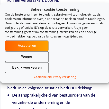
kunnen veroorzaken. Door HDI
bestuurdersaansprakelijkheidsverzekering af te
Beheer cookie toestemming
Om de beste ervaringen te bieden, gebruiken wij technologieën zoals
sluiten ben je gedekt voor mogelijke
cookies om informatie over je apparaat op te slaan en/of te raadplegen.
aansprakelijkheidsclaims en kan er geen beroep
Door in te stemmen met deze technologieën kunnen wij gegevens zoals
surfgedrag of unieke ID's op deze site verwerken. Als je geen
gedaan worden op het privé vermogen van de
toestemming geeft of uw toestemming intrekt, kan dit een nadelige
invloed hebben op bepaalde functies en mogelijkheden.
bestuurders. Het afsluiten van de verzekering is in dat
opzichte van cruciaal belang, zodat de financiën van
Accepteren
de bestuurders beschermd worden.
Weiger
Voordat je overgaat tot het afsluiten van de HDI
Bekijk voorkeuren
bestuurdersaansprakelijkheidsverzekering is het goed
Cookiebeleid
Privacy verklaring
om te weten in welke situaties de verzekering dekking
biedt. In de volgende situaties biedt HDI dekking:
De aansprakelijkheid van bestuurders van de
verzekerde onderneming en de