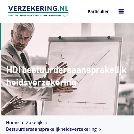
Ga
naar
Particulier
de
ch
inhoud
HDI bestuurdersaansprakelijk
heidsverzekering
Home
Zakelijk
Bestuurdersaansprakelijkheidsverzekering