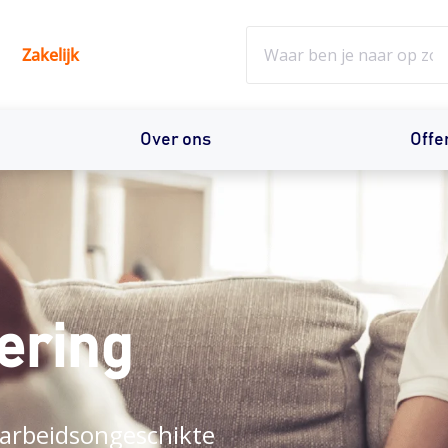
Zoeken
Zakelijk
Over ons
Offe
ering
 arbeidsongeschikte