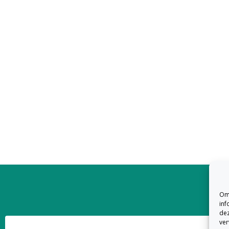
Om 
inf
dez
ver