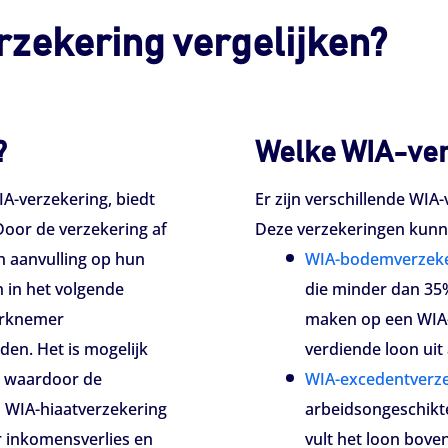
zekering vergelijken?
?
Welke WIA-ver
IA-verzekering, biedt
Er zijn verschillende WIA
oor de verzekering af
Deze verzekeringen kunne
n aanvulling op hun
WIA-bodemverzeke
 in het volgende
die minder dan 35
erknemer
maken op een WIA-u
den. Het is mogelijk
verdiende loon uit 
, waardoor de
WIA-excedentverz
 WIA-hiaatverzekering
arbeidsongeschikte
r inkomensverlies en
vult het loon bove