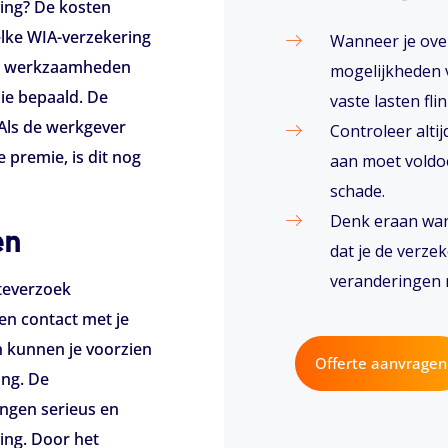
ing? De kosten
elke WIA-verzekering
Wanneer je ove
 de werkzaamheden
mogelijkheden v
ie bepaald. De
vaste lasten fl
 Als de werkgever
Controleer alti
 premie, is dit nog
aan moet voldoe
schade.
Denk eraan wann
en
dat je de verze
veranderingen 
rteverzoek
en contact met je
n kunnen je voorzien
Offerte aanvragen
ing. De
angen serieus en
ring. Door het