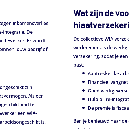
Wat zijn de vo
 tegen inkomensverlies
hiaatverzeker
-integratie. De
De collectieve WIA-verzek
e medewerker. Er wordt
werknemer als de werkge
binnen jouw bedrijf of
verzekering, zodat je een
past:
Aantrekkelijke ar
Financieel vangne
ongeschikt zijn
Goed werkgeversc
dsvermogen. Als een
Hulp bij re-integrat
ongeschiktheid te
De premie is fiscaa
ewerker een WIA-
Ben je benieuwd naar de 
 arbeidsongeschikt is.