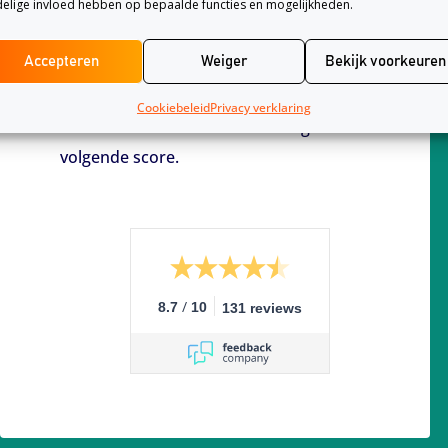
elige invloed hebben op bepaalde functies en mogelijkheden.
Hoe worden wij beoordeeld?
Accepteren
Weiger
Bekijk voorkeuren
De bezoekers van deze website
Cookiebeleid
Privacy verklaring
beoordelen onze dienstverlening met de
volgende score.
/
8.7
10
131 reviews