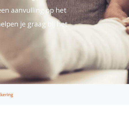
een aanvulling op het
lpen je graag bij het
kering