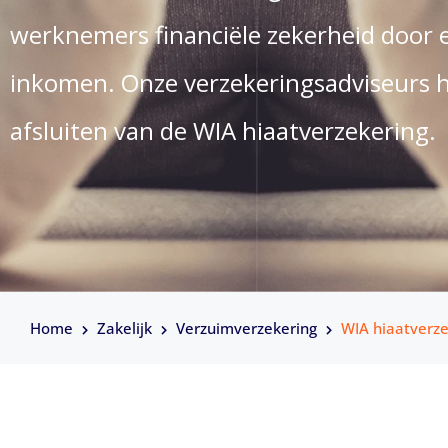
werknemers financiële zekerheid door 
inkomen. Onze verzekeringsadviseurs he
afsluiten van de WIA hiaatverzekering.
Home
Zakelijk
Verzuimverzekering
WIA hiaatverze