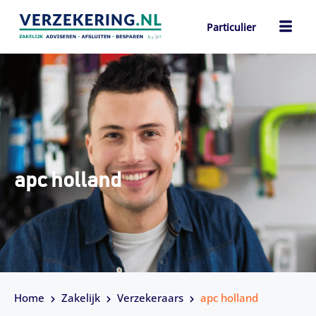
Ga
naar
Particulier
de
ch
inhoud
apc holland
Home
Zakelijk
Verzekeraars
apc holland