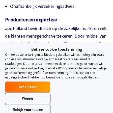
Onafhankelijk verzekeringsadvies.
Producten en expertise
apc holland bevindt zich op de zakelijke markt en wilt
de klanten mensgericht verzekeren. Door middel van
onderscheidende producten willen ze een verschil
Beheer cookie toestemming
maken binnen het huidige verzekeringslandschap. Er
Om de beste ervaringen te bieden, gebruiken wij technologieën zoals
worden totaalpakketten aangeboden aan
cookies om informatie over je apparaat op te slaan en/of te
raadplegen. Door in te stemmen met deze technologieën kunnen wij
ondernemers zodat ze goed verzekerd zijn. Het is ook
gegevens zoals surfgedrag of unieke ID's op deze site verwerken. Als je
geen toestemming geeft of uw toestemming intrekt, kan dit een
mogelijk om een losse verzekering binnen dit pakket
nadelige invloed hebben op bepaalde functies en mogelijkheden.
af te sluiten, zoals de
Accepteren
bedrijfsaansprakelijkheidsverzekering
,
bedrijfsschadeverzekering
en de
Weiger
bedrijfsgebouwverzekeringen
.
Bekijk voorkeuren