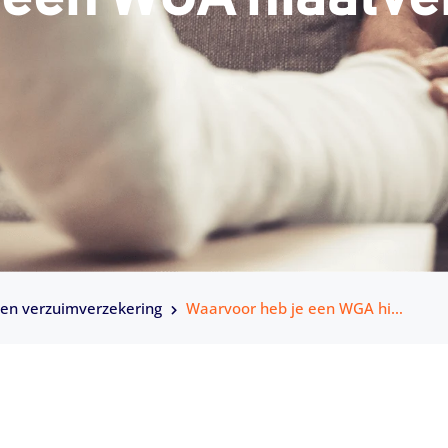
gen verzuimverzekering
Waarvoor heb je een WGA hiaatverzekering nodig?