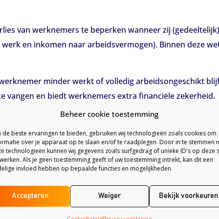
ies van werknemers te beperken wanneer zij (gedeeltelijk)
 werk en inkomen naar arbeidsvermogen). Binnen deze wet
 werknemer minder werkt of volledig arbeidsongeschikt blij
 te vangen en biedt werknemers extra financiële zekerheid.
Beheer cookie toestemming
ring belangrijk?
de beste ervaringen te bieden, gebruiken wij technologieën zoals cookies om
ormatie over je apparaat op te slaan en/of te raadplegen. Door in te stemmen 
e technologieën kunnen wij gegevens zoals surfgedrag of unieke ID's op deze s
tkering en een vooraf bepaald percentage van het oorspronk
werken. Als je geen toestemming geeft of uw toestemming intrekt, kan dit een
elige invloed hebben op bepaalde functies en mogelijkheden.
Accepteren
Weiger
Bekijk voorkeuren
je het welzijn van je medewerkers ook op de lange termijn 
Cookiebeleid
Privacy verklaring