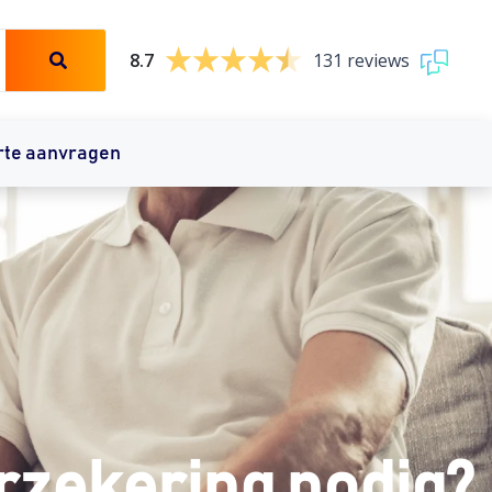
8.7
131 reviews
rte aanvragen
rzekering nodig?