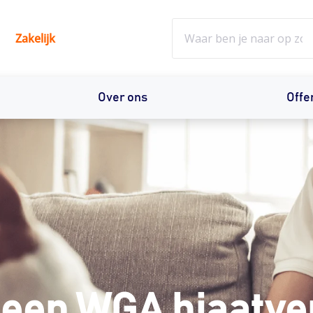
Zoeken
Zakelijk
Over ons
Offe
 een WGA hiaatve