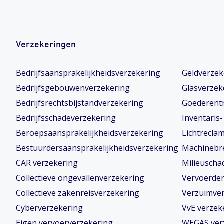
Verzekeringen
Bedrijfsaansprakelijkheidsverzekering
Geldverzek
Bedrijfsgebouwenverzekering
Glasverzek
Bedrijfsrechtsbijstandverzekering
Goederent
Bedrijfsschadeverzekering
Inventaris
Beroepsaansprakelijkheidsverzekering
Lichtrecla
Bestuurdersaansprakelijkheidsverzekering
Machinebr
CAR verzekering
Milieuscha
Collectieve ongevallenverzekering
Vervoerder
Collectieve zakenreisverzekering
Verzuimve
Cyberverzekering
VvE verzek
Eigen vervoerverzekering
WEGAS ver