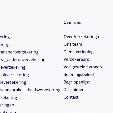
Over ons
Over Verzekering.nl
ering
Ons team
ering
Dienstverlening
ransportverzekering
Verzekeraars
- & goederenverzekering
Veelgestelde vragen
meverzekering
Beloningsbeleid
eukverzekering
Begrippenlijst
deverzekering
Disclaimer
saansprakelijkheidsverzekering
Contact
rzekering
eringen
I
L
F
zekering