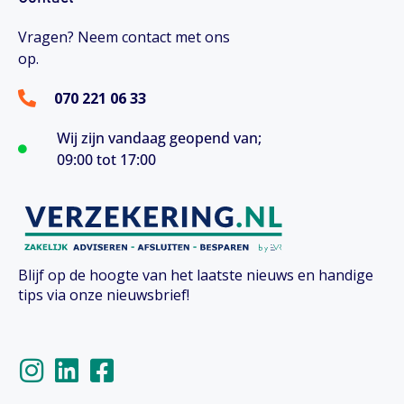
Vragen? Neem contact met ons
op.
070 221 06 33
Wij zijn vandaag geopend van;
09:00 tot 17:00
Blijf op de hoogte van het laatste nieuws en handige
tips via onze nieuwsbrief!
I
L
F
n
i
a
s
n
c