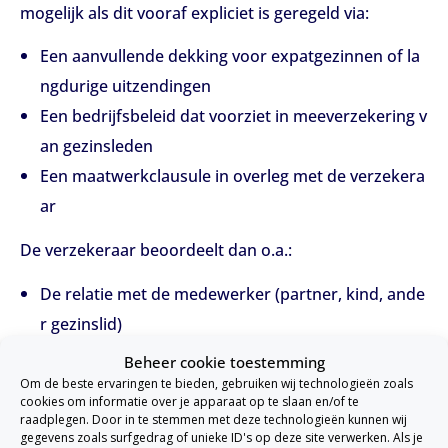
mogelijk als dit vooraf expliciet is geregeld via:
Een aanvullende dekking voor expatgezinnen of la
ngdurige uitzendingen
Een bedrijfsbeleid dat voorziet in meeverzekering v
an gezinsleden
Een maatwerkclausule in overleg met de verzekera
ar
De verzekeraar beoordeelt dan o.a.:
De relatie met de medewerker (partner, kind, ande
r gezinslid)
De aard en reden van de reis
Beheer cookie toestemming
De bestemming en reisduur
Om de beste ervaringen te bieden, gebruiken wij technologieën zoals
cookies om informatie over je apparaat op te slaan en/of te
raadplegen. Door in te stemmen met deze technologieën kunnen wij
Wat is niet gedekt?
gegevens zoals surfgedrag of unieke ID's op deze site verwerken. Als je