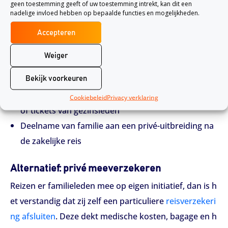
geen toestemming geeft of uw toestemming intrekt, kan dit een
Zonder aanvullende afspraken is er géén dekking voo
nadelige invloed hebben op bepaalde functies en mogelijkheden.
r:
Accepteren
Medische kosten van een meereizende partner of
Weiger
kind
Bekijk voorkeuren
Persoonlijke bezittingen van familieleden
Verlies, diefstal of annulering van reisdocumenten
Cookiebeleid
Privacy verklaring
of tickets van gezinsleden
Deelname van familie aan een privé-uitbreiding na
de zakelijke reis
Alternatief: privé meeverzekeren
Reizen er familieleden mee op eigen initiatief, dan is h
et verstandig dat zij zelf een particuliere
reisverzekeri
ng afsluiten
. Deze dekt medische kosten, bagage en h