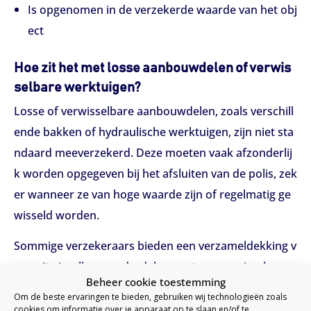
Is opgenomen in de verzekerde waarde van het obj
ect
Hoe zit het met losse aanbouwdelen of verwis
selbare werktuigen?
Losse of verwisselbare aanbouwdelen, zoals verschill
ende bakken of hydraulische werktuigen, zijn niet sta
ndaard meeverzekerd. Deze moeten vaak afzonderlij
k worden opgegeven bij het afsluiten van de polis, zek
er wanneer ze van hoge waarde zijn of regelmatig ge
wisseld worden.
Sommige verzekeraars bieden een verzameldekking v
oor uitwisselbare onderdelen, met een maximale ver
Beheer cookie toestemming
goeding per aanbouwdeel. Het is belangrijk om hiero
Om de beste ervaringen te bieden, gebruiken wij technologieën zoals
ver duidelijke afspraken te maken in de polis.
cookies om informatie over je apparaat op te slaan en/of te