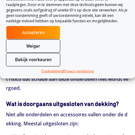
raadplegen. Door in te stemmen met deze technologieën kunnen wij
gegevens zoals surfgedrag of unieke ID's op deze site verwerken. Als je
Zijn onderdelen in opslag of tijdens transport v
geen toestemming geeft of uw toestemming intrekt, kan dit een
nadelige invloed hebben op bepaalde functies en mogelijkheden.
erzekerd?
Accepteren
Onderdelen die losgekoppeld zijn, tijdelijk in opslag li
ggen of vervoerd worden, vallen meestal niet onder d
Weiger
e standaard werkmaterieelverzekering. Hiervoor is va
Bekijk voorkeuren
ak een aanvullende transportverzekering of goedere
nverzekering nodig. Zonder aparte dekking loop je he
Cookiebeleid
Privacy verklaring
t risico dat schade aan deze onderdelen niet wordt ve
rgoed.
Wat is doorgaans uitgesloten van dekking?
Niet alle onderdelen en accessoires vallen onder de d
ekking. Meestal uitgesloten zijn: