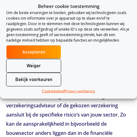
inbegrepen.
Beheer cookie toestemming
Om de beste ervaringen te bieden, gebruiken wij technologieën zoals
cookies om informatie over je apparaat op te slaan en/of te
3. Premie en eigen risico
raadplegen. Door in te stemmen met deze technologieën kunnen wij
Vergelijk de premies, maar let ook op het eigen risico
gegevens zoals surfgedrag of unieke ID's op deze site verwerken. Als je
geen toestemming geeft of uw toestemming intrekt, kan dit een
en de hoogte van de dekking. Een lage premie kan
nadelige invloed hebben op bepaalde functies en mogelijkheden.
gepaard gaan met een hoog eigen risico of een
Accepteren
beperkte dekking. Kies een balans die past bij de
financiële situatie en het risicoprofiel van jouw
Weiger
onderneming.
Bekijk voorkeuren
4. Specifieke bedrijfsrisico’s
Cookiebeleid
Privacy verklaring
Iedere branche kent eigen risico’s. Overleg met een
verzekeringsadviseur of de gekozen verzekering
aansluit bij de specifieke risico’s van jouw sector. Zo
kan de aansprakelijkheid in bijvoorbeeld de
bouwsector anders liggen dan in de financiële