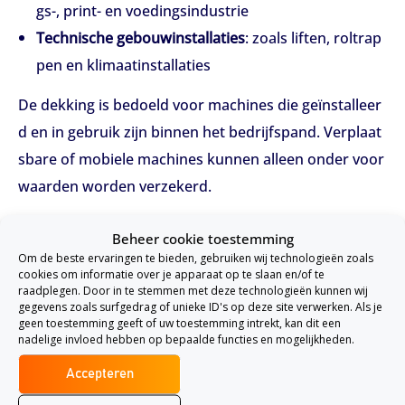
gs-, print- en voedingsindustrie
Technische gebouwinstallaties
: zoals liften, roltrap
pen en klimaatinstallaties
De dekking is bedoeld voor machines die geïnstalleer
d en in gebruik zijn binnen het bedrijfspand. Verplaat
sbare of mobiele machines kunnen alleen onder voor
waarden worden verzekerd.
Mogelijkheid tot uitbreiding van de dekking
Beheer cookie toestemming
Om de beste ervaringen te bieden, gebruiken wij technologieën zoals
Sommige verzekeraars bieden aanvullende dekkinge
cookies om informatie over je apparaat op te slaan en/of te
raadplegen. Door in te stemmen met deze technologieën kunnen wij
n aan, bijvoorbeeld voor:
gegevens zoals surfgedrag of unieke ID's op deze site verwerken. Als je
geen toestemming geeft of uw toestemming intrekt, kan dit een
Huur van vervangende machines bij uitval
nadelige invloed hebben op bepaalde functies en mogelijkheden.
Schade tijdens montage of transport
Accepteren
Bedrijfsschade als gevolg van machine-uitval