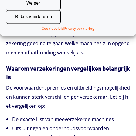
Uitbreiding naar elektronische installaties of bestu
Weiger
ringssystemen
Bekijk voorkeuren
Deze uitbreidingen zijn niet standaard inbegrepen. H
Cookiebeleid
Privacy verklaring
et is daarom belangrijk om bij het afsluiten van de ver
zekering goed na te gaan welke machines zijn opgeno
men en of uitbreiding wenselijk is.
Waarom verzekeringen vergelijken belangrijk
is
De voorwaarden, premies en uitbreidingsmogelijkhed
en kunnen sterk verschillen per verzekeraar. Let bij h
et vergelijken op:
De exacte lijst van meeverzekerde machines
Uitsluitingen en onderhoudsvoorwaarden