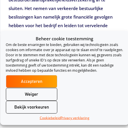
sluiten. Het nemen van verkeerde bestuurlijke
beslissingen kan namelijk grote financiële gevolgen
hebben voor het bedrijf en leiden tot vervelende
situaties.
Beheer cookie toestemming
De Chubb bestuurdersaansprakelijkheidsverzekering
Om de beste ervaringen te bieden, gebruiken wij technologieën zoals
cookies om informatie over je apparaat op te slaan en/of te raadplegen.
biedt dekking voor eventuele financiële schade die
Door in te stemmen met deze technologieën kunnen wij gegevens zoals
bestuurders kunnen veroorzaken. Het afsluiten van de
surfgedrag of unieke ID's op deze site verwerken. Als je geen
toestemming geeft of uw toestemming intrekt, kan dit een nadelige
verzekering zorgt ervoor dat bestuurders gedekt zijn
invloed hebben op bepaalde functies en mogelijkheden.
tegen mogelijke aansprakelijkheidsclaims en dat er
Accepteren
geen beroep gedaan kan worden op het
privévermogen van de bestuurders. Om deze reden
Weiger
wordt het afsluiten van de
Bekijk voorkeuren
bestuurdersaansprakelijkheidsverzekering zeker
Cookiebeleid
Privacy verklaring
geadviseerd.