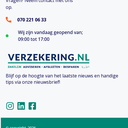
Vragen? Neem contact met ons
op.
070 221 06 33
Wij zijn vandaag geopend van;
09:00 tot 17:00
Blijf op de hoogte van het laatste nieuws en handige
tips via onze nieuwsbrief!
I
L
F
n
i
a
s
n
c
t
k
e
© copyright 2026