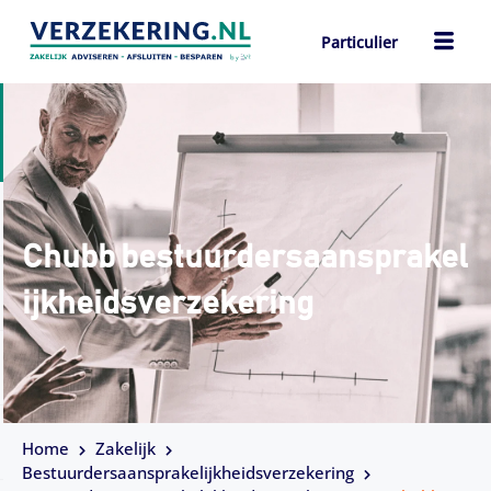
Ga
naar
Particulier
de
ch
inhoud
Chubb bestuurdersaansprakel
ijkheidsverzekering
Home
Zakelijk
Bestuurdersaansprakelijkheidsverzekering