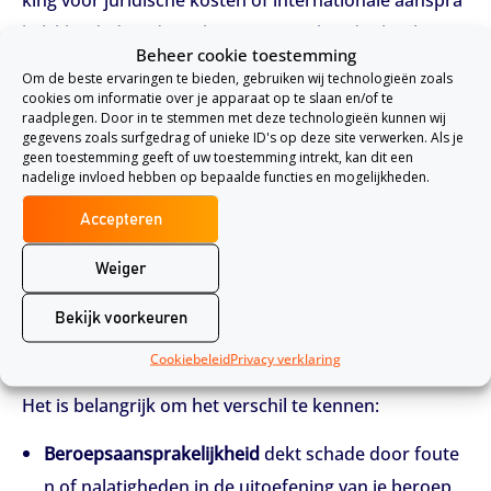
king voor juridische kosten of internationale aanspra
kelijkheid) duurder zal zijn. Op voorhand is het lastig
Beheer cookie toestemming
een vast premiebedrag te noemen, omdat dit per ber
Om de beste ervaringen te bieden, gebruiken wij technologieën zoals
oep sterk verschilt.
cookies om informatie over je apparaat op te slaan en/of te
raadplegen. Door in te stemmen met deze technologieën kunnen wij
gegevens zoals surfgedrag of unieke ID's op deze site verwerken. Als je
Wil je een indicatie ontvangen?
Vraag dan een offerte
geen toestemming geeft of uw toestemming intrekt, kan dit een
nadelige invloed hebben op bepaalde functies en mogelijkheden.
aan via het aanvraagformulier
. Onze adviseurs neme
n contact met je op om je situatie te bespreken en bie
Accepteren
den vervolgens een premie op maat aan, passend bij j
Weiger
ouw risico’s en budget.
Bekijk voorkeuren
Beroepsaansprakelijkheid vs. bedrijfsaanspr
Cookiebeleid
Privacy verklaring
akelijkheid
Het is belangrijk om het verschil te kennen:
Beroepsaansprakelijkheid
dekt schade door foute
n of nalatigheden in de uitoefening van je beroep