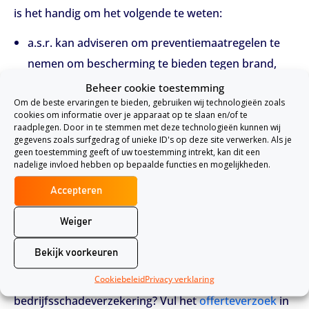
is het handig om het volgende te weten:
a.s.r. kan adviseren om preventiemaatregelen te
nemen om bescherming te bieden tegen brand,
inbraak en stormschade.
Beheer cookie toestemming
Om de beste ervaringen te bieden, gebruiken wij technologieën zoals
Reconstructiekosten van documenten worden
cookies om informatie over je apparaat op te slaan en/of te
vergoed tot een bedrag van €5.000.
raadplegen. Door in te stemmen met deze technologieën kunnen wij
gegevens zoals surfgedrag of unieke ID's op deze site verwerken. Als je
Bij omzetverlies als gevolg van het tijdelijk
geen toestemming geeft of uw toestemming intrekt, kan dit een
nadelige invloed hebben op bepaalde functies en mogelijkheden.
wegvallen van een toeleverancier, website-
onderhouder of publiekstrekker, evenals bij
Accepteren
sluiting van het winkelcentrum waarin je gevestigd
Weiger
bent, geldt een eigen risico van €2.500 per
gebeurtenis.
Bekijk voorkeuren
Cookiebeleid
Privacy verklaring
Heb je behoefte aan meer informatie over de a.s.r.
bedrijfsschadeverzekering? Vul het
offerteverzoek
in