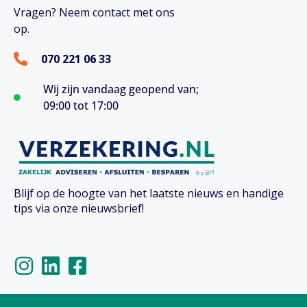
Vragen? Neem contact met ons
op.
070 221 06 33
Wij zijn vandaag geopend van;
09:00 tot 17:00
Blijf op de hoogte van het laatste nieuws en handige
tips via onze nieuwsbrief!
I
L
F
n
i
a
s
n
c