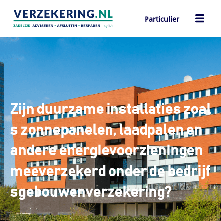
Ga
naar
Particulier
de
ch
inhoud
Zijn duurzame installaties zoal
s zonnepanelen, laadpalen en
andere energievoorzieningen
meeverzekerd onder de bedrijf
sgebouwenverzekering?