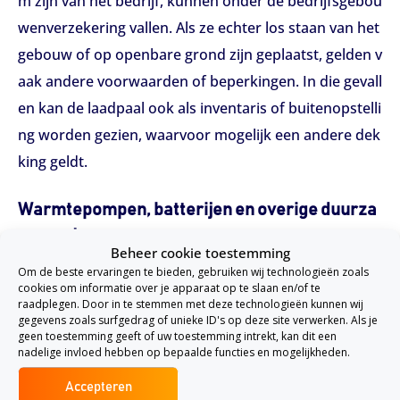
m zijn van het bedrijf, kunnen onder de bedrijfsgebou
wenverzekering vallen. Als ze echter los staan van het
gebouw of op openbare grond zijn geplaatst, gelden v
aak andere voorwaarden of beperkingen. In die gevall
en kan de laadpaal ook als inventaris of buitenopstelli
ng worden gezien, waarvoor mogelijk een andere dek
king geldt.
Warmtepompen, batterijen en overige duurza
me systemen
Beheer cookie toestemming
Ook andere duurzame installaties zoals warmtepomp
Om de beste ervaringen te bieden, gebruiken wij technologieën zoals
cookies om informatie over je apparaat op te slaan en/of te
en, omvormers en energieopslagsystemen kunnen m
raadplegen. Door in te stemmen met deze technologieën kunnen wij
eeverzekerd zijn, mits ze vast verbonden zijn met het
gegevens zoals surfgedrag of unieke ID's op deze site verwerken. Als je
geen toestemming geeft of uw toestemming intrekt, kan dit een
gebouw. Als het gaat om losse of verplaatsbare install
nadelige invloed hebben op bepaalde functies en mogelijkheden.
aties, kan een
inventarisverzekering
of
machineverze
Accepteren
kering
meer passend zijn. Hoe de installatie is geplaat