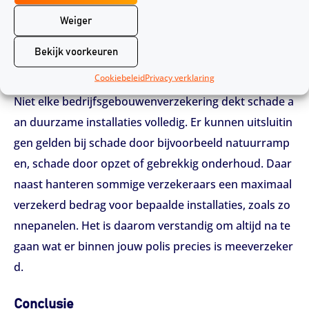
st en gebruikt, bepaalt meestal onder welke dekking
Weiger
deze valt.
Bekijk voorkeuren
Let op: beperkingen en uitsluitingen
Cookiebeleid
Privacy verklaring
Niet elke bedrijfsgebouwenverzekering dekt schade a
an duurzame installaties volledig. Er kunnen uitsluitin
gen gelden bij schade door bijvoorbeeld natuurramp
en, schade door opzet of gebrekkig onderhoud. Daar
naast hanteren sommige verzekeraars een maximaal
verzekerd bedrag voor bepaalde installaties, zoals zo
nnepanelen. Het is daarom verstandig om altijd na te
gaan wat er binnen jouw polis precies is meeverzeker
d.
Conclusie