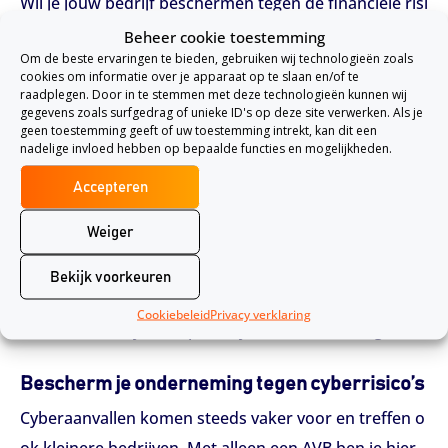
Wil je jouw bedrijf beschermen tegen de financiële risi
co’s van cybercriminaliteit? Dan heb je een aparte
cyb
Beheer cookie toestemming
Om de beste ervaringen te bieden, gebruiken wij technologieën zoals
erverzekering
nodig. Deze verzekering biedt dekking
cookies om informatie over je apparaat op te slaan en/of te
voor:
raadplegen. Door in te stemmen met deze technologieën kunnen wij
gegevens zoals surfgedrag of unieke ID's op deze site verwerken. Als je
geen toestemming geeft of uw toestemming intrekt, kan dit een
Herstel van IT-systemen en data
nadelige invloed hebben op bepaalde functies en mogelijkheden.
Meldplicht en communicatie bij datalekken
Accepteren
Juridische kosten en claims van derden
Omzetverlies door uitval van digitale systemen
Weiger
Een cyberverzekering is afgestemd op moderne digita
Bekijk voorkeuren
le dreigingen en biedt veel ruimere dekking dan een s
Cookiebeleid
Privacy verklaring
tandaard bedrijfsaansprakelijkheidsverzekering.
Bescherm je onderneming tegen cyberrisico’s
Cyberaanvallen komen steeds vaker voor en treffen o