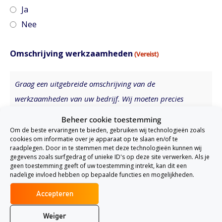
Ja
Nee
Omschrijving werkzaamheden
(Vereist)
Graag een uitgebreide omschrijving van de
werkzaamheden van uw bedrijf. Wij moeten precies
begrijpen wat u doet om de juiste verzekeringen voor u te
Beheer cookie toestemming
kunnen vinden.
Om de beste ervaringen te bieden, gebruiken wij technologieën zoals
cookies om informatie over je apparaat op te slaan en/of te
raadplegen. Door in te stemmen met deze technologieën kunnen wij
gegevens zoals surfgedrag of unieke ID's op deze site verwerken. Als je
geen toestemming geeft of uw toestemming intrekt, kan dit een
nadelige invloed hebben op bepaalde functies en mogelijkheden.
Accepteren
Weiger