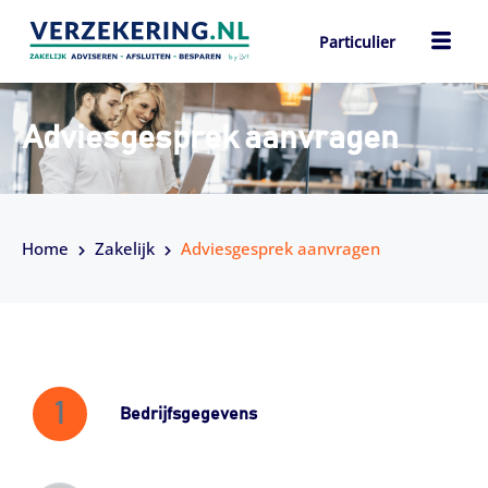
Ga
naar
Particulier
de
ch
inhoud
Adviesgesprek aanvragen
Home
Zakelijk
Adviesgesprek aanvragen
1
Bedrijfsgegevens