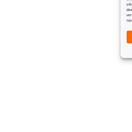
inf
dez
ver
nad