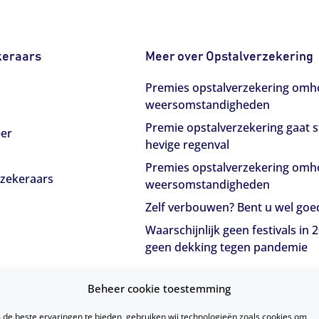
keraars
Meer over Opstalverzekering
Premies opstalverzekering omh
weersomstandigheden
Premie opstalverzekering gaat 
eer
hevige regenval
Premies opstalverzekering omh
rzekeraars
weersomstandigheden
Zelf verbouwen? Bent u wel goe
Waarschijnlijk geen festivals in
geen dekking tegen pandemie
Beheer cookie toestemming
de beste ervaringen te bieden, gebruiken wij technologieën zoals cookies om