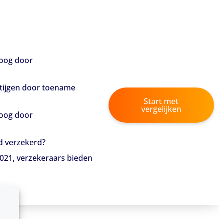
oog door
stijgen door toename
Start met
vergelijken
oog door
d verzekerd?
 2021, verzekeraars bieden