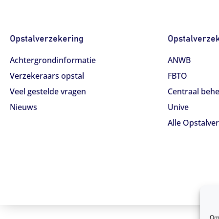
Opstalverzekering
Opstalverze
Achtergrondinformatie
ANWB
Verzekeraars opstal
FBTO
Veel gestelde vragen
Centraal beh
Nieuws
Unive
Alle Opstalve
Om 